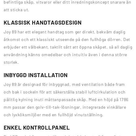
befintliga skåp, vitvaror eller ditt inredningskoncept snarare än
att sticka ut.
KLASSISK HANDTAGSDESIGN
Joy 89 har ett elegant handtag som ger direkt, bekväm daglig
åtkomst och ett klassiskt utseende på den fullhöga dörren. Det
erbjuder ett välbekant, taktilt sätt att öppna skåpet, så all daglig
användning känns omedelbar och intuitiv även i denna större
storlek.
INBYGGD INSTALLATION
Joy 89 är designad för inbyggnad, med ventilation både fram
och bak i sockeln för att säkerställa stabil luftcirkulation och
pålitlig kylning inuti måttanpassade skåp. Med en höjd på 1786
mm passar den golv-till-tak-lösningar, integrerade vinkällare
och lyxköksmiljöer med en fullhöjd vinutställning.
ENKEL KONTROLLPANEL