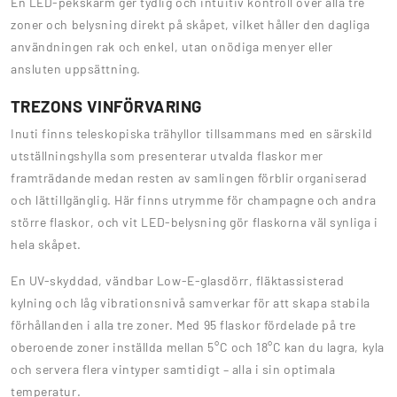
En LED-pekskärm ger tydlig och intuitiv kontroll över alla tre
zoner och belysning direkt på skåpet, vilket håller den dagliga
användningen rak och enkel, utan onödiga menyer eller
ansluten uppsättning.
TREZONS VINFÖRVARING
Inuti finns teleskopiska trähyllor tillsammans med en särskild
utställningshylla som presenterar utvalda flaskor mer
framträdande medan resten av samlingen förblir organiserad
och lättillgänglig. Här finns utrymme för champagne och andra
större flaskor, och vit LED-belysning gör flaskorna väl synliga i
hela skåpet.
En UV-skyddad, vändbar Low-E-glasdörr, fläktassisterad
kylning och låg vibrationsnivå samverkar för att skapa stabila
förhållanden i alla tre zoner. Med 95 flaskor fördelade på tre
oberoende zoner inställda mellan 5°C och 18°C kan du lagra, kyla
och servera flera vintyper samtidigt – alla i sin optimala
temperatur.