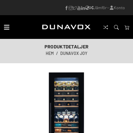
Jämför
Konto
PRODUKTDETALJER
HEM
DUNAVOX JOY
AI-genererad bild