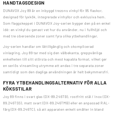
HANDTAGSDESIGN
DUNAVOX Joy 89 är en inbyggd trezons vinkyl för 95 flaskor,
designad för lyxkök, integrerade vinhyllor och exklusiva hem.
Som flaggskeppet i DUNAVOX Joy-serien bygger den på en enkel
idé: en vinkyl du genast vet hur du använder, nu i fullhöjd och
med tre oberoende zoner samt fyra olika ytbehandlingar.
Joy-serien handlar om lättillgänglig och okomplicerad
vinlagring. Joy 89 tar med sig den välbekanta, greppvänliga
enkelheten till sitt största och mest kapabla format, vilket ger
en seriös vinsamling utrymme att andas i tre separata zoner
samtidigt som den dagliga användningen är helt bekymmersfri.
FYRA YTBEHANDLINGSALTERNATIV FÖR ALLA
KÖKSSTILAR
Joy 89 finns i svart glas (DX-89.246TB), rostfritt stål / Inox (DX-
89.246TSS), matt svart (DX-89.246TMB) eller en anpassad RAL-
färg (DX-89.246TC), så att apparaten enkelt smälter in bland