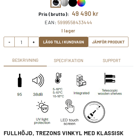
49 490
kr
Pris (brutto):
EAN:
5999558433444
I lager
-
+
LÄGG TILL I KUNDVAGN
JÄMFÖR PRODUKT
BESKRIVNING
SPECIFIKATION
SUPPORT
FULLHÖJD, TREZONS VINKYL MED KLASSISK