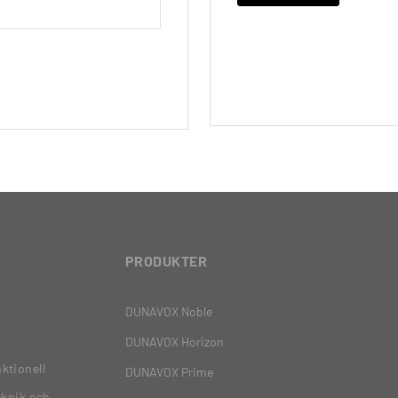
PRODUKTER
DUNAVOX Noble
DUNAVOX Horizon
ktionell
DUNAVOX Prime
eknik och