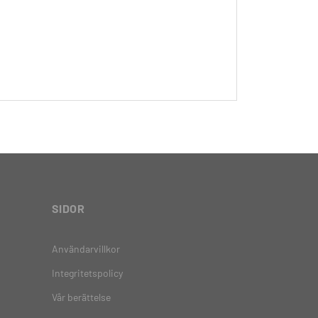
SIDOR
Användarvillkor
Integritetspolicy
Vår berättelse