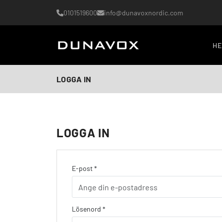
0101519600
info@dunavoxnordic.com
H
LOGGA IN
LOGGA IN
E-post *
Lösenord *