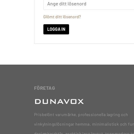
Glömt ditt lösenord?
LOGGA IN
FÖRETAG
Prisbelönt varumärke, professionella lagring och
vinkylningslösningar hemma, minimalistisk och fun
designkaraktär, praktisk inre layout, toppmodern t