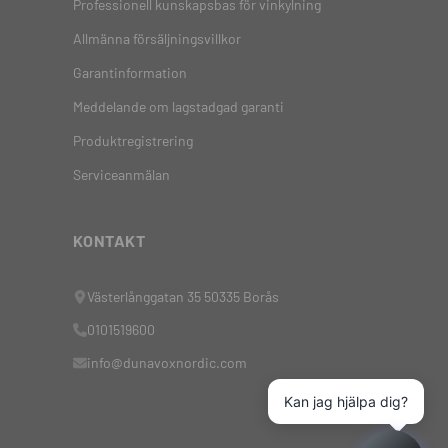
Professionell kunskapsbas för vinkylning
Allmänna försäljningsvillkor
Garantinformation
Meddelande om lagstadgad garanti
Produktregistrering
Serviceanmälan
KONTAKT
Västerlånggatan 35 50335 Borås
0101519600
info@dunavoxnordic.com
Kan jag hjälpa dig?