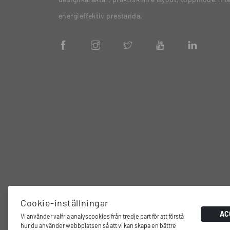
energieffektiv prestanda.
Cookie-inställningar
AC
Vi använder valfria analyscookies från tredje part för att förstå
hur du använder webbplatsen så att vi kan skapa en bättre