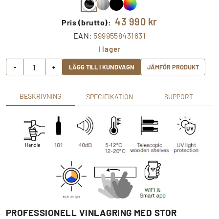
43 990
kr
Pris (brutto):
EAN:
5999558431631
I lager
-
+
LÄGG TILL I KUNDVAGN
JÄMFÖR PRODUKT
BESKRIVNING
SPECIFIKATION
SUPPORT
PROFESSIONELL VINLAGRING MED STOR