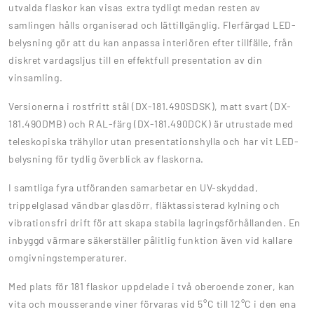
utvalda flaskor kan visas extra tydligt medan resten av
samlingen hålls organiserad och lättillgänglig. Flerfärgad LED-
belysning gör att du kan anpassa interiören efter tillfälle, från
diskret vardagsljus till en effektfull presentation av din
vinsamling.
Versionerna i rostfritt stål (DX-181.490SDSK), matt svart (DX-
181.490DMB) och RAL-färg (DX-181.490DCK) är utrustade med
teleskopiska trähyllor utan presentationshylla och har vit LED-
belysning för tydlig överblick av flaskorna.
I samtliga fyra utföranden samarbetar en UV-skyddad,
trippelglasad vändbar glasdörr, fläktassisterad kylning och
vibrationsfri drift för att skapa stabila lagringsförhållanden. En
inbyggd värmare säkerställer pålitlig funktion även vid kallare
omgivningstemperaturer.
Med plats för 181 flaskor uppdelade i två oberoende zoner, kan
vita och mousserande viner förvaras vid 5°C till 12°C i den ena