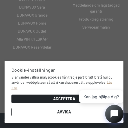
Meddelande om lagstadgad
DUNAVOX Sera
garanti
DUNAVOX Grande
Produktregistrering
DUNAVOX Home
Serviceanmälan
DUNAVOX Outlet
Alla VIN KYLSKÅP
DUNAVOX Reservdelar
Cookie-inställningar
KONTAKT
Vi använder valfria analyscookies från tredje part för att förstå hur du
Västerlånggatan 35 50335 Borås
använder webbplatsen så att vi kan skapa en bättre upplevelse.
Läs
mer
0101519600
Kan jag hjälpa dig?
info@dunavoxnordic.com
ACCEPTERA
AVVISA
© 2026 Dunavox
Design och utveckling av
Highsoft Solutions