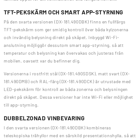
TFT-PEKSKÄRM OCH SMART APP-STYRNING
På den svarta versionen (DX-181.490DBK) finns en fullfärgs
TFT-pekskärm som ger smidig kontroll över båda kylzonerna
och invändig belysning direkt på skåpet. Inbyggd Wi-Fi-
anslutning möjliggör dessutom smart app-styrning, så att
temperatur och belysning kan övervakas och justeras från
mobilen, oavsett var du befinner dig.
Versionerna i rostfritt stål (DX-181.490SDSK), matt svart (DX-
181.490DMB) och RAL-färg (DX-181.490DCK) är utrustade med
LED-pekskärm för kontroll av båda zonerna och belysningen
direkt på skåpet. Dessa versioner har inte Wi-Fi eller möjlighet
till app-styrning.
DUBBELZONAD VINBEVARING
I den svarta versionen (DX-181.490DBK) kombineras
teleskopiska trähyllor med en särskild presentationshylla, så att