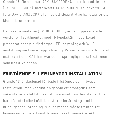
Grande 181 finns i svart (DX-181.490DBK), rostfritt stål (Inox)
(DX-181.490SDSK), matt svart (DX-181.490DMB) eller valfri RAL-
färg (DX-181.490DCK), alla med ett elegant yttre handtag för ett
klassiskt utseende.
Den svarta modellen (DX-181.490DBK) är den uppgraderade
versionen i sortimentet med TFT-pekskärm, dedikerad
presentationshylla, flerfärgad LED-belysning och Wi-Fi-
anslutning med smart app-styrning. Versionerna i rostfritt stål,
matt svart och RAL har kvar den ursprungliga specifikationen
som beskrivs nedan.
FRISTÅENDE ELLER INBYGGD INSTALLATION
Grande 181 är designad för både fristående och inbyggd
installation, med ventilation genom ett frontgaller som
säkerställer stabil luftcirkulation oavsett om den står fritt i en
bar, på hotell eller i sällskapsytor, eller är integrerad i
kringliggande inredning. Vid inbyggnad måste frontgallret
lämnas öppet för att ventilationen ska fungera korrekt.