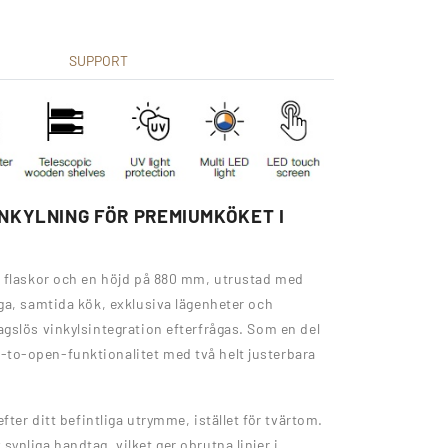
SUPPORT
KYLNING FÖR PREMIUMKÖKET I
5 flaskor och en höjd på 880 mm, utrustad med
ga, samtida kök, exklusiva lägenheter och
gslös vinkylsintegration efterfrågas. Som en del
to-open-funktionalitet med två helt justerbara
fter ditt befintliga utrymme, istället för tvärtom.
nliga handtag, vilket ger obrutna linjer i