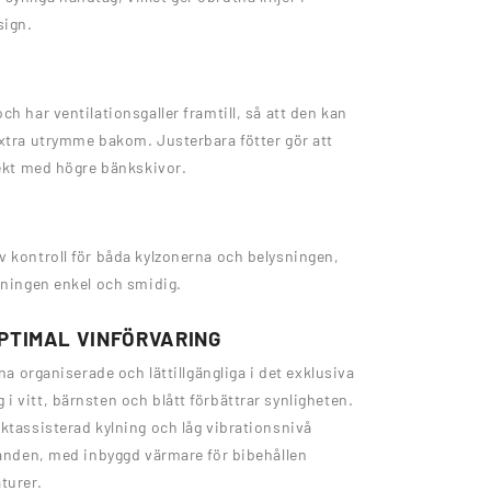
sign.
h har ventilationsgaller framtill, så att den kan
extra utrymme bakom. Justerbara fötter gör att
fekt med högre bänkskivor.
v kontroll för båda kylzonerna och belysningen,
dningen enkel och smidig.
PTIMAL VINFÖRVARING
na organiserade och lättillgängliga i det exklusiva
 vitt, bärnsten och blått förbättrar synligheten.
ktassisterad kylning och låg vibrationsnivå
landen, med inbyggd värmare för bibehållen
turer.