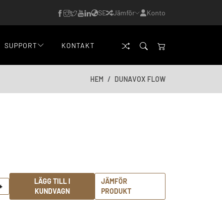
SE
Jämför
Konto
SUPPORT
KONTAKT
HEM
DUNAVOX FLOW
LÄGG TILL I
JÄMFÖR
+
KUNDVAGN
PRODUKT