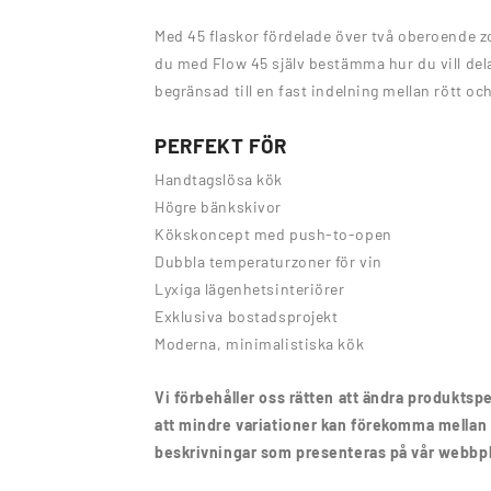
Med 45 flaskor fördelade över två oberoende zo
du med Flow 45 själv bestämma hur du vill dela 
begränsad till en fast indelning mellan rött och
PERFEKT FÖR
Handtagslösa kök
Högre bänkskivor
Kökskoncept med push-to-open
Dubbla temperaturzoner för vin
Lyxiga lägenhetsinteriörer
Exklusiva bostadsprojekt
Moderna, minimalistiska kök
Vi förbehåller oss rätten att ändra produkts
att mindre variationer kan förekomma mellan 
beskrivningar som presenteras på vår webbpl