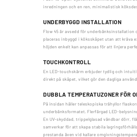
inredningen och en ren, minimalistisk köksde
UNDERBYGGD INSTALLATION
Flow 45 är avsedd för underbänksinstallation oc
placeras inbyggd i köksskåpet utan att kräva 
höjden enkelt kan anpassas för att linjera per
TOUCHKONTROLL
En LED-touchskärm erbjuder tydlig och intuiti
direkt på skåpet, vilket gör den dagliga använ
DUBBLA TEMPERATUZONER FÖR O
På insidan håller teleskopiska trähyllor flaskor
underbänksformatet. Flerfärgad LED-belysning i
En UV-skyddad, trippelglasad vändbar dörr, flä
samverkar för att skapa stabila lagringsförhål
prestanda även vid kallare omgivningstempera