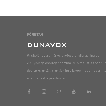
FÖRETAG
Prisbelönt varumärke, professionella lagring och
vinkylningslösningar hemma, minimalistisk och fun
designkaraktär, praktisk inre layout, toppmodern t
energieffektiv prestanda.