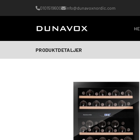
0101519600
info@dunavoxnordic.com
H
PRODUKTDETALJER