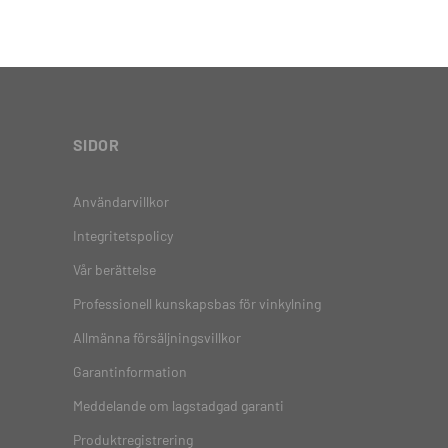
SIDOR
Användarvillkor
Integritetspolicy
Vår berättelse
Professionell kunskapsbas för vinkylning
Allmänna försäljningsvillkor
Garantinformation
Meddelande om lagstadgad garanti
Produktregistrering