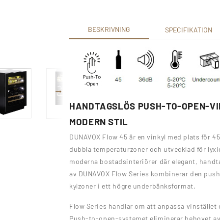
BESKRIVNING
SPECIFIKATION
HANDTAGSLÖS PUSH-TO-OPEN-VIN
MODERN STIL
DUNAVOX Flow 45 är en vinkyl med plats för 4
dubbla temperaturzoner och utvecklad för lyxi
moderna bostadsinteriörer där elegant, handta
av DUNAVOX Flow Series kombinerar den push-
kylzoner i ett högre underbänksformat.
Flow Series handlar om att anpassa vinstället e
Push-to-open-systemet eliminerar behovet av sy