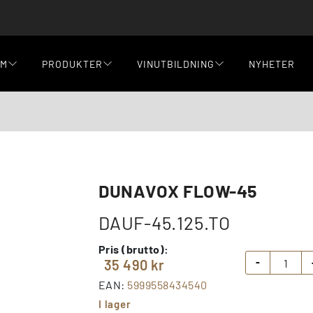
EM
PRODUKTER
VINUTBILDNING
NYHETER
DUNAVOX FLOW-45
DAUF-45.125.TO
Pris (brutto):
35 490 kr
-
EAN:
5999558434540
I lager