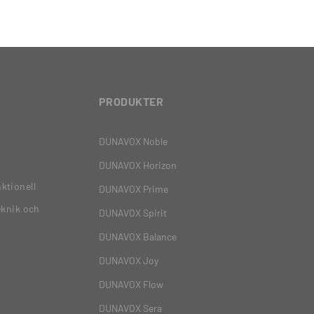
PRODUKTER
DUNAVOX Noble
DUNAVOX Horizon
ktionell
DUNAVOX Prime
eknik och
DUNAVOX Spirit
DUNAVOX Balance
DUNAVOX Joy
DUNAVOX Flow
DUNAVOX Sera