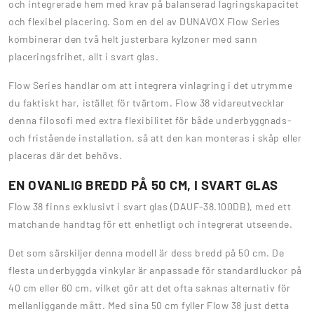
och integrerade hem med krav på balanserad lagringskapacitet
och flexibel placering. Som en del av DUNAVOX Flow Series
kombinerar den två helt justerbara kylzoner med sann
placeringsfrihet, allt i svart glas.
Flow Series handlar om att integrera vinlagring i det utrymme
du faktiskt har, istället för tvärtom. Flow 38 vidareutvecklar
denna filosofi med extra flexibilitet för både underbyggnads-
och fristående installation, så att den kan monteras i skåp eller
placeras där det behövs.
EN OVANLIG BREDD PÅ 50 CM, I SVART GLAS
Flow 38 finns exklusivt i svart glas (DAUF-38.100DB), med ett
matchande handtag för ett enhetligt och integrerat utseende.
Det som särskiljer denna modell är dess bredd på 50 cm. De
flesta underbyggda vinkylar är anpassade för standardluckor på
40 cm eller 60 cm, vilket gör att det ofta saknas alternativ för
mellanliggande mått. Med sina 50 cm fyller Flow 38 just detta