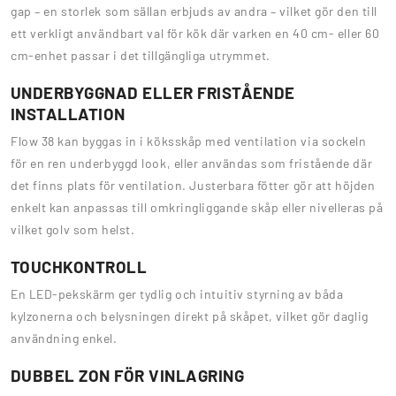
gap – en storlek som sällan erbjuds av andra – vilket gör den till
ett verkligt användbart val för kök där varken en 40 cm- eller 60
cm-enhet passar i det tillgängliga utrymmet.
UNDERBYGGNAD ELLER FRISTÅENDE
INSTALLATION
Flow 38 kan byggas in i köksskåp med ventilation via sockeln
för en ren underbyggd look, eller användas som fristående där
det finns plats för ventilation. Justerbara fötter gör att höjden
enkelt kan anpassas till omkringliggande skåp eller nivelleras på
vilket golv som helst.
TOUCHKONTROLL
En LED-pekskärm ger tydlig och intuitiv styrning av båda
kylzonerna och belysningen direkt på skåpet, vilket gör daglig
användning enkel.
DUBBEL ZON FÖR VINLAGRING