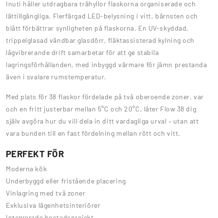
Inuti håller utdragbara trähyllor flaskorna organiserade och
lättillgängliga. Flerfärgad LED-belysning i vitt, bärnsten och
blått förbättrar synligheten på flaskorna. En UV-skyddad,
trippelglasad vändbar glasdörr, fläktassisterad kylning och
lågvibrerande drift samarbetar för att ge stabila
lagringsförhållanden, med inbyggd värmare för jämn prestanda
även i svalare rumstemperatur.
Med plats för 38 flaskor fördelade på två oberoende zoner, var
och en fritt justerbar mellan 5°C och 20°C, låter Flow 38 dig
själv avgöra hur du vill dela in ditt vardagliga urval – utan att
vara bunden till en fast fördelning mellan rött och vitt.
PERFEKT FÖR
Moderna kök
Underbyggd eller fristående placering
Vinlagring med två zoner
Exklusiva lägenhetsinteriörer
Integrerade bostadsprojekt