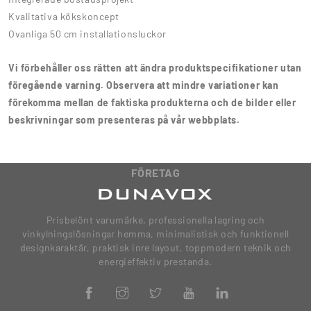
Kvalitativa kökskoncept
Ovanliga 50 cm installationsluckor
Vi förbehåller oss rätten att ändra produktspecifikationer utan
föregående varning. Observera att mindre variationer kan
förekomma mellan de faktiska produkterna och de bilder eller
beskrivningar som presenteras på vår webbplats.
FÖRETAG
Prisbelönt varumärke, professionella lagring och
vinkylningslösningar hemma, minimalistisk och funktionell
designkaraktär, praktisk inre layout, toppmodern teknik och
energieffektiv prestanda.